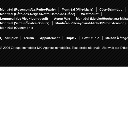
Montréal (Rosemont/La Petite-Patrie)
Montréal (Ville-Marie)
Côte-Saint-Luc
Montréal (Côte-des-Neiges/Notre-Dame-de-Grâce)
Westmount
Longueuil (Le Vieux-Longueuil)
Acton Vale
Montréal (Mercier/Hochelaga-Mai
Montréal (Verdun/Île-des-Soeurs)
Montréal (Villeray/Saint-Michel/Parc-Extension)
Montréal (Outremont)
Quadruplex
Terrain
Appartement
Duplex
Loft/Studio
Maison à étag
© 2026 Groupe Immobilier MK, Agence immobilière. Tous droits réservés.
Site web par Diff