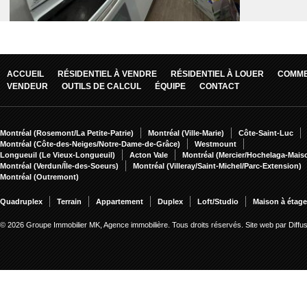
ACCUEIL
RÉSIDENTIEL À VENDRE
RÉSIDENTIEL À LOUER
COMME
VENDEUR
OUTILS DE CALCUL
ÉQUIPE
CONTACT
Montréal (Rosemont/La Petite-Patrie)
Montréal (Ville-Marie)
Côte-Saint-Luc
Montréal (Côte-des-Neiges/Notre-Dame-de-Grâce)
Westmount
Longueuil (Le Vieux-Longueuil)
Acton Vale
Montréal (Mercier/Hochelaga-Mai
Montréal (Verdun/Île-des-Soeurs)
Montréal (Villeray/Saint-Michel/Parc-Extension)
Montréal (Outremont)
Quadruplex
Terrain
Appartement
Duplex
Loft/Studio
Maison à étag
© 2026 Groupe Immobilier MK, Agence immobilière. Tous droits réservés.
Site web par Diff