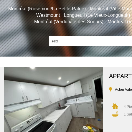
Montréal (Rosemont/La Petite-Patrie)
Montréal (Ville-Mari
Westmount
Longueuil (Le Vieux-Longueuil)
Montréal (Verdun/Île-des-Soeurs)
Montréal (V
Prix
APPAR
Acton Vale
4 Pi
1 Sal