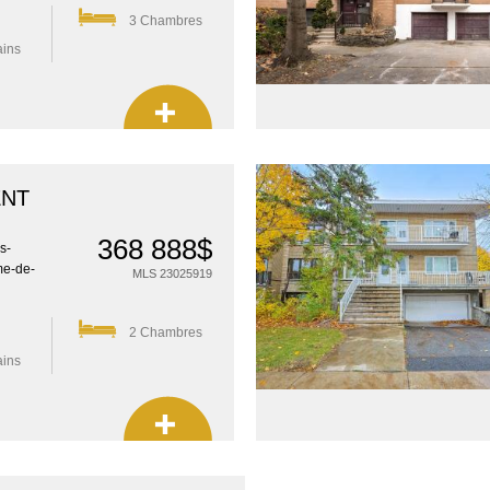
3 Chambres
ains
ENT
368 888$
s-
me-de-
MLS 23025919
2 Chambres
ains