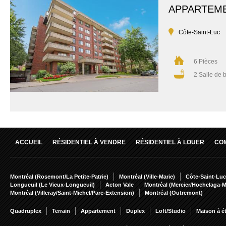
APPARTEM
Côte-Saint-Luc
6 Pièces
2 Salle de 
ACCUEIL
RÉSIDENTIEL À VENDRE
RÉSIDENTIEL À LOUER
CO
Montréal (Rosemont/La Petite-Patrie)
Montréal (Ville-Marie)
Côte-Saint-Luc
Longueuil (Le Vieux-Longueuil)
Acton Vale
Montréal (Mercier/Hochelaga-
Montréal (Villeray/Saint-Michel/Parc-Extension)
Montréal (Outremont)
Quadruplex
Terrain
Appartement
Duplex
Loft/Studio
Maison à é