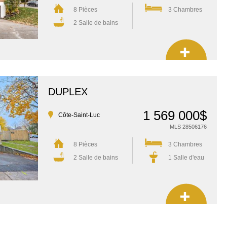
8 Pièces
3 Chambres
2 Salle de bains
DUPLEX
1 569 000$
Côte-Saint-Luc
MLS 28506176
8 Pièces
3 Chambres
2 Salle de bains
1 Salle d'eau