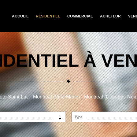
ACCUEIL
RÉSIDENTIEL
COMMERCIAL
ACHETEUR
VEN
IDENTIEL À VE
ôte-Saint-Luc
Montréal (Ville-Marie)
Montréal (Côte-des-Nei
Type