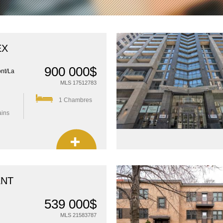
EX
900 000$
nt/La
MLS 17512783
1 Chambres
ains
ENT
539 000$
MLS 21583787