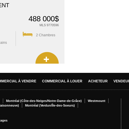
ENT
488 000$
MLS 9770596
2 Chambres
bains
MMERCIAL À VENDRE
COMMERCIAL À LOUER
ACHETEUR
VENDEU
Montréal (Côte-des-Neiges/Notre-Dame-de-Grâce)
Westmount
Maisonneuve)
Montréal (Verdun/Île-des-Soeurs)
tages