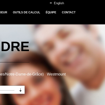
English
DEUR
OUTILS DE CALCUL
ÉQUIPE
CONTACT
NDRE
ges/Notre-Dame-de-Grâce)
Westmount