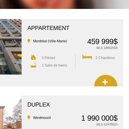
APPARTEMENT
459 999$
Montréal (Ville-Marie)
MLS 18852558
5 Pièces
2 Chambres
1 Salle de bains
DUPLEX
1 990 000$
Westmount
MLS 22478824