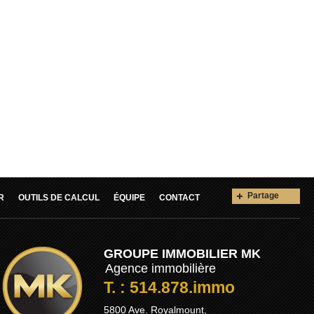
Partage
R
OUTILS DE CALCUL
ÉQUIPE
CONTACT
GROUPE IMMOBILIER MK
Agence immobilière
T. : 514.878.immo
5800 Ave. Royalmount,