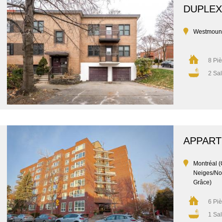
DUPLEX
Westmoun
8 Pi
2 Sal
APPAR
Montréal (
Neiges/No
Grâce)
6 Pi
1 Sal