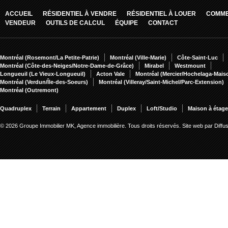
ACCUEIL
RÉSIDENTIEL À VENDRE
RÉSIDENTIEL À LOUER
COMME
VENDEUR
OUTILS DE CALCUL
ÉQUIPE
CONTACT
Montréal (Rosemont/La Petite-Patrie)
Montréal (Ville-Marie)
Côte-Saint-Luc
Montréal (Côte-des-Neiges/Notre-Dame-de-Grâce)
Mirabel
Westmount
Longueuil (Le Vieux-Longueuil)
Acton Vale
Montréal (Mercier/Hochelaga-Mai
Montréal (Verdun/Île-des-Soeurs)
Montréal (Villeray/Saint-Michel/Parc-Extension)
Montréal (Outremont)
Quadruplex
Terrain
Appartement
Duplex
Loft/Studio
Maison à étag
© 2026 Groupe Immobilier MK, Agence immobilière. Tous droits réservés.
Site web par Diff