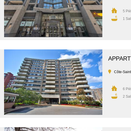
5 Pi
1 Sal
APPAR
Côte-Sain
6 Pi
2 Sal