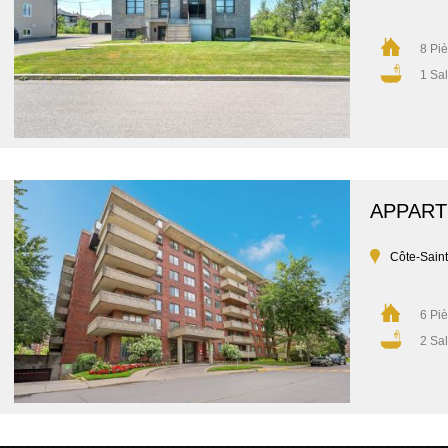
8 Pi
1 Sal
APPAR
Côte-Sain
6 Pi
2 Sal