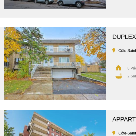
DUPLEX
Côte-Sain
8 Pi
2 Sal
APPAR
Côte-Sain