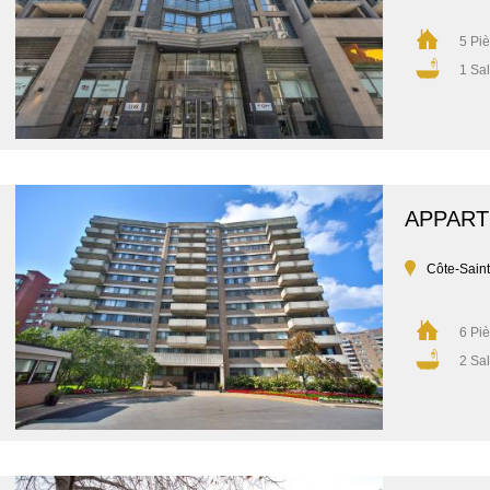
5 Pi
1 Sal
APPAR
Côte-Sain
6 Pi
2 Sal