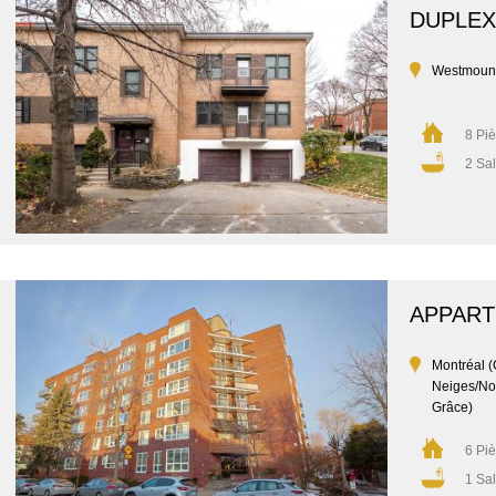
DUPLEX
Westmoun
8 Pi
2 Sal
APPAR
Montréal (
Neiges/No
Grâce)
6 Pi
1 Sal