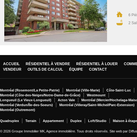
6 Pi
2 Sal
ACCUEIL
RÉSIDENTIEL À VENDRE
RÉSIDENTIEL À LOUER
COMME
VENDEUR
OUTILS DE CALCUL
ÉQUIPE
CONTACT
Montréal (Rosemont/La Petite-Patrie)
Montréal (Ville-Marie)
Côte-Saint-Luc
Montréal (Côte-des-Neiges/Notre-Dame-de-Grâce)
Westmount
Longueuil (Le Vieux-Longueuil)
Acton Vale
Montréal (Mercier/Hochelaga-Mai
Montréal (Verdun/Île-des-Soeurs)
Montréal (Villeray/Saint-Michel/Parc-Extension)
Montréal (Outremont)
Quadruplex
Terrain
Appartement
Duplex
Loft/Studio
Maison à étag
© 2026 Groupe Immobilier MK, Agence immobilière. Tous droits réservés.
Site web par Diff