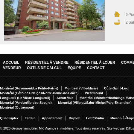
6 Pi
2 Sal
ACCUEIL
RÉSIDENTIEL À VENDRE
RÉSIDENTIEL À LOUER
COMME
VENDEUR
OUTILS DE CALCUL
ÉQUIPE
CONTACT
Montréal (Rosemont/La Petite-Patrie)
Montréal (Ville-Marie)
Côte-Saint-Luc
Montréal (Côte-des-Neiges/Notre-Dame-de-Grâce)
Westmount
Longueuil (Le Vieux-Longueuil)
Acton Vale
Montréal (Mercier/Hochelaga-Mai
Montréal (Verdun/Île-des-Soeurs)
Montréal (Villeray/Saint-Michel/Parc-Extension)
Montréal (Outremont)
Quadruplex
Terrain
Appartement
Duplex
Loft/Studio
Maison à étag
© 2026 Groupe Immobilier MK, Agence immobilière. Tous droits réservés.
Site web par Diff