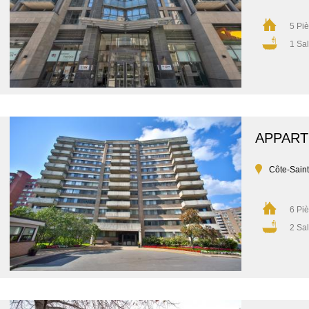
5 Pi
1 Sal
APPAR
Côte-Sain
6 Pi
2 Sal