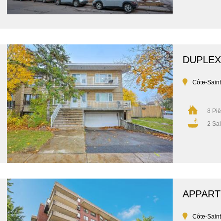
DUPLEX
Côte-Sain
8 Pi
2 Sal
APPAR
Côte-Sain