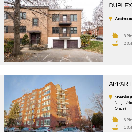
DUPLEX
Westmoun
8 Pi
2 Sal
APPAR
Montréal (
Neiges/No
Grâce)
6 Pi
1 Sal