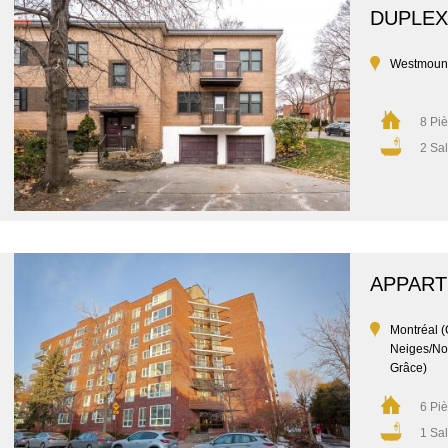
DUPLEX
Westmoun
8 Pi
2 Sal
APPAR
Montréal (
Neiges/No
Grâce)
6 Pi
1 Sal