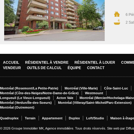
6 Pi
2 Sal
ACCUEIL
RÉSIDENTIEL À VENDRE
RÉSIDENTIEL À LOUER
COMME
VENDEUR
OUTILS DE CALCUL
ÉQUIPE
CONTACT
Montréal (Rosemont/La Petite-Patrie)
Montréal (Ville-Marie)
Côte-Saint-Luc
Montréal (Côte-des-Neiges/Notre-Dame-de-Grâce)
Westmount
Longueuil (Le Vieux-Longueuil)
Acton Vale
Montréal (Mercier/Hochelaga-Mai
Montréal (Verdun/Île-des-Soeurs)
Montréal (Villeray/Saint-Michel/Parc-Extension)
Montréal (Outremont)
Quadruplex
Terrain
Appartement
Duplex
Loft/Studio
Maison à étag
© 2026 Groupe Immobilier MK, Agence immobilière. Tous droits réservés.
Site web par Diff