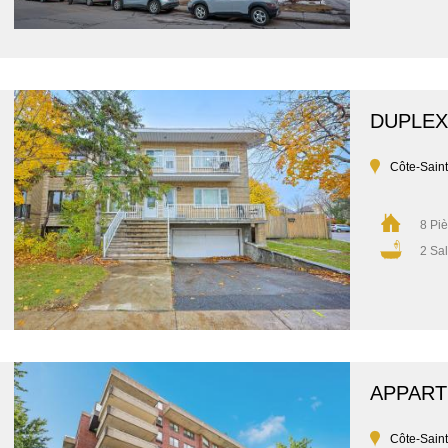
DUPLEX
Côte-Sain
8 Pi
2 Sal
APPAR
Côte-Sain