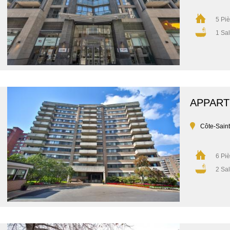
5 Pi
1 Sal
APPAR
Côte-Sain
6 Pi
2 Sal