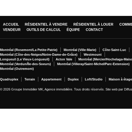
ACCUEIL
RÉSIDENTIEL À VENDRE
RÉSIDENTIEL À LOUER
COMME
VENDEUR
OUTILS DE CALCUL
ÉQUIPE
CONTACT
Montréal (Rosemont/La Petite-Patrie)
Montréal (Ville-Marie)
Côte-Saint-Luc
Montréal (Côte-des-Neiges/Notre-Dame-de-Grâce)
Westmount
Longueuil (Le Vieux-Longueuil)
Acton Vale
Montréal (Mercier/Hochelaga-Mai
Montréal (Verdun/Île-des-Soeurs)
Montréal (Villeray/Saint-Michel/Parc-Extension)
Montréal (Outremont)
Quadruplex
Terrain
Appartement
Duplex
Loft/Studio
Maison à étag
© 2026 Groupe Immobilier MK, Agence immobilière. Tous droits réservés.
Site web par Diff