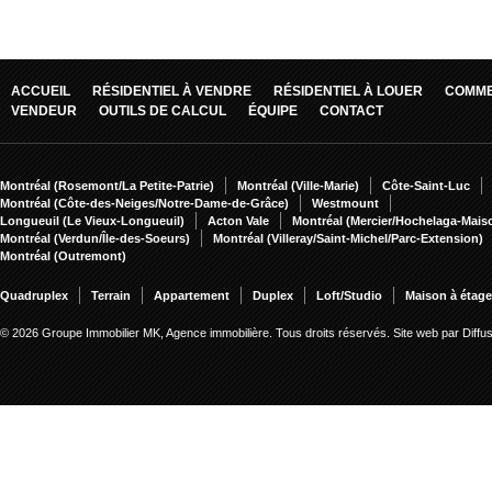
ACCUEIL
RÉSIDENTIEL À VENDRE
RÉSIDENTIEL À LOUER
COMME
VENDEUR
OUTILS DE CALCUL
ÉQUIPE
CONTACT
Montréal (Rosemont/La Petite-Patrie)
Montréal (Ville-Marie)
Côte-Saint-Luc
Montréal (Côte-des-Neiges/Notre-Dame-de-Grâce)
Westmount
Longueuil (Le Vieux-Longueuil)
Acton Vale
Montréal (Mercier/Hochelaga-Mai
Montréal (Verdun/Île-des-Soeurs)
Montréal (Villeray/Saint-Michel/Parc-Extension)
Montréal (Outremont)
Quadruplex
Terrain
Appartement
Duplex
Loft/Studio
Maison à étag
© 2026 Groupe Immobilier MK, Agence immobilière. Tous droits réservés.
Site web par Diff