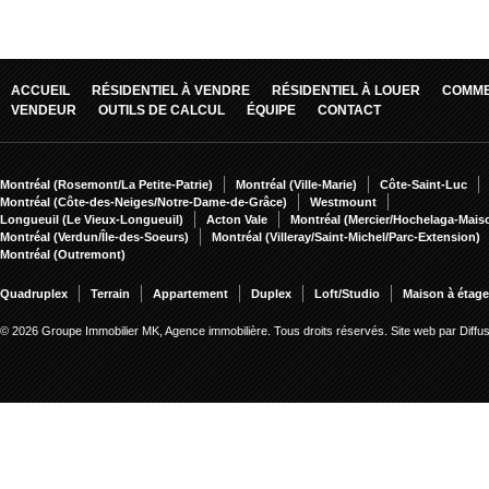
ACCUEIL
RÉSIDENTIEL À VENDRE
RÉSIDENTIEL À LOUER
COMME
VENDEUR
OUTILS DE CALCUL
ÉQUIPE
CONTACT
Montréal (Rosemont/La Petite-Patrie)
Montréal (Ville-Marie)
Côte-Saint-Luc
Montréal (Côte-des-Neiges/Notre-Dame-de-Grâce)
Westmount
Longueuil (Le Vieux-Longueuil)
Acton Vale
Montréal (Mercier/Hochelaga-Mai
Montréal (Verdun/Île-des-Soeurs)
Montréal (Villeray/Saint-Michel/Parc-Extension)
Montréal (Outremont)
Quadruplex
Terrain
Appartement
Duplex
Loft/Studio
Maison à étag
© 2026 Groupe Immobilier MK, Agence immobilière. Tous droits réservés.
Site web par Diff