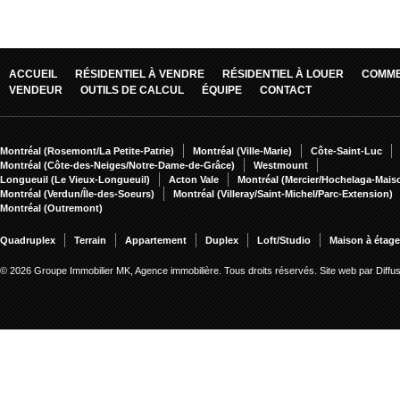
ACCUEIL
RÉSIDENTIEL À VENDRE
RÉSIDENTIEL À LOUER
COMME
VENDEUR
OUTILS DE CALCUL
ÉQUIPE
CONTACT
Montréal (Rosemont/La Petite-Patrie)
Montréal (Ville-Marie)
Côte-Saint-Luc
Montréal (Côte-des-Neiges/Notre-Dame-de-Grâce)
Westmount
Longueuil (Le Vieux-Longueuil)
Acton Vale
Montréal (Mercier/Hochelaga-Mai
Montréal (Verdun/Île-des-Soeurs)
Montréal (Villeray/Saint-Michel/Parc-Extension)
Montréal (Outremont)
Quadruplex
Terrain
Appartement
Duplex
Loft/Studio
Maison à étag
© 2026 Groupe Immobilier MK, Agence immobilière. Tous droits réservés.
Site web par Diff