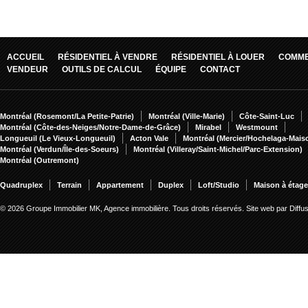
ACCUEIL
RÉSIDENTIEL À VENDRE
RÉSIDENTIEL À LOUER
COMME
VENDEUR
OUTILS DE CALCUL
ÉQUIPE
CONTACT
Montréal (Rosemont/La Petite-Patrie)
Montréal (Ville-Marie)
Côte-Saint-Luc
Montréal (Côte-des-Neiges/Notre-Dame-de-Grâce)
Mirabel
Westmount
Longueuil (Le Vieux-Longueuil)
Acton Vale
Montréal (Mercier/Hochelaga-Mai
Montréal (Verdun/Île-des-Soeurs)
Montréal (Villeray/Saint-Michel/Parc-Extension)
Montréal (Outremont)
Quadruplex
Terrain
Appartement
Duplex
Loft/Studio
Maison à étag
© 2026 Groupe Immobilier MK, Agence immobilière. Tous droits réservés.
Site web par Diff