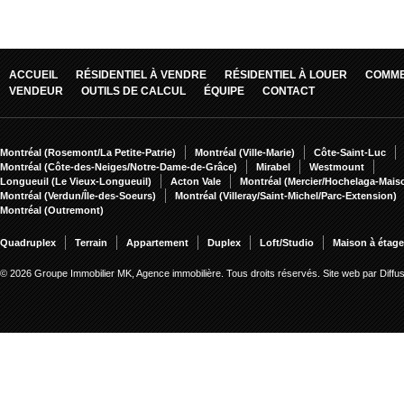
ACCUEIL
RÉSIDENTIEL À VENDRE
RÉSIDENTIEL À LOUER
COMME
VENDEUR
OUTILS DE CALCUL
ÉQUIPE
CONTACT
Montréal (Rosemont/La Petite-Patrie)
Montréal (Ville-Marie)
Côte-Saint-Luc
Montréal (Côte-des-Neiges/Notre-Dame-de-Grâce)
Mirabel
Westmount
Longueuil (Le Vieux-Longueuil)
Acton Vale
Montréal (Mercier/Hochelaga-Mai
Montréal (Verdun/Île-des-Soeurs)
Montréal (Villeray/Saint-Michel/Parc-Extension)
Montréal (Outremont)
Quadruplex
Terrain
Appartement
Duplex
Loft/Studio
Maison à étag
© 2026 Groupe Immobilier MK, Agence immobilière. Tous droits réservés.
Site web par Diff