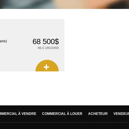
68 500$
arie)
MLS 18615858
MMERCIAL À VENDRE
COMMERCIAL À LOUER
ACHETEUR
VENDEU