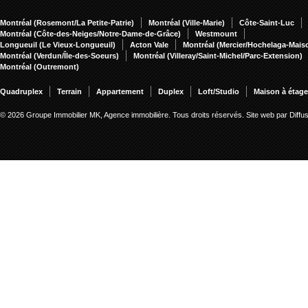
Montréal (Rosemont/La Petite-Patrie)
Montréal (Ville-Marie)
Côte-Saint-Luc
Montréal (Côte-des-Neiges/Notre-Dame-de-Grâce)
Westmount
Longueuil (Le Vieux-Longueuil)
Acton Vale
Montréal (Mercier/Hochelaga-Mai
Montréal (Verdun/Île-des-Soeurs)
Montréal (Villeray/Saint-Michel/Parc-Extension)
Montréal (Outremont)
Quadruplex
Terrain
Appartement
Duplex
Loft/Studio
Maison à étag
© 2026 Groupe Immobilier MK, Agence immobilière. Tous droits réservés.
Site web par Diff