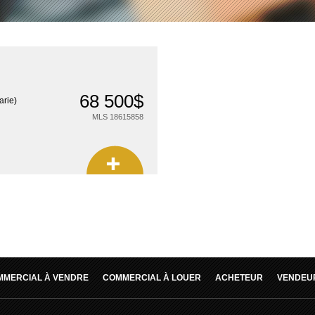
68 500$
arie)
MLS 18615858
MMERCIAL À VENDRE
COMMERCIAL À LOUER
ACHETEUR
VENDEU