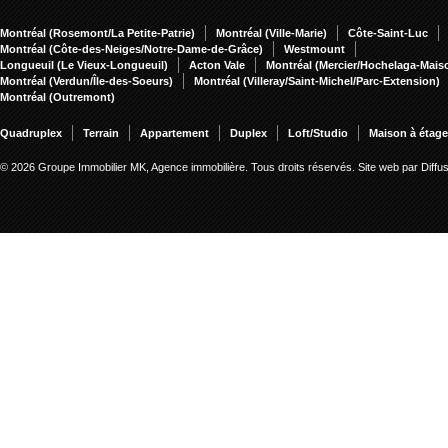
Montréal (Rosemont/La Petite-Patrie)
Montréal (Ville-Marie)
Côte-Saint-Luc
Montréal (Côte-des-Neiges/Notre-Dame-de-Grâce)
Westmount
Longueuil (Le Vieux-Longueuil)
Acton Vale
Montréal (Mercier/Hochelaga-Mai
Montréal (Verdun/Île-des-Soeurs)
Montréal (Villeray/Saint-Michel/Parc-Extension)
Montréal (Outremont)
Quadruplex
Terrain
Appartement
Duplex
Loft/Studio
Maison à étag
© 2026 Groupe Immobilier MK, Agence immobilière. Tous droits réservés.
Site web par Diff