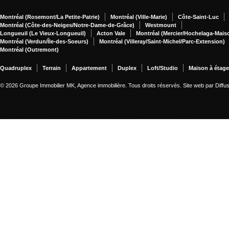
Montréal (Rosemont/La Petite-Patrie)
Montréal (Ville-Marie)
Côte-Saint-Luc
Montréal (Côte-des-Neiges/Notre-Dame-de-Grâce)
Westmount
Longueuil (Le Vieux-Longueuil)
Acton Vale
Montréal (Mercier/Hochelaga-Mai
Montréal (Verdun/Île-des-Soeurs)
Montréal (Villeray/Saint-Michel/Parc-Extension)
Montréal (Outremont)
Quadruplex
Terrain
Appartement
Duplex
Loft/Studio
Maison à étag
© 2026 Groupe Immobilier MK, Agence immobilière. Tous droits réservés.
Site web par Diff