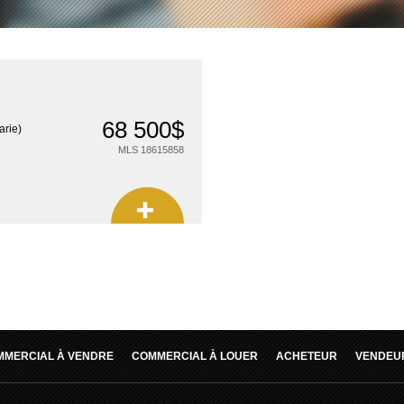
68 500$
arie)
MLS 18615858
MMERCIAL À VENDRE
COMMERCIAL À LOUER
ACHETEUR
VENDEU