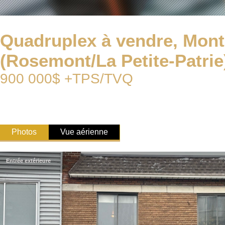
Quadruplex à vendre, Mont
(Rosemont/La Petite-Patrie
900 000$ +TPS/TVQ
Photos
Vue aérienne
Entrée extérieure