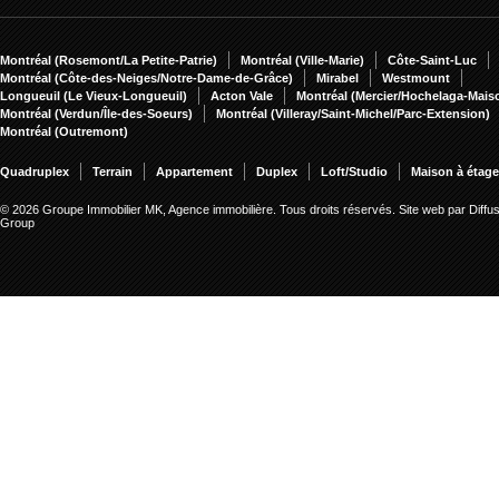
Montréal (Rosemont/La Petite-Patrie)
Montréal (Ville-Marie)
Côte-Saint-Luc
Montréal (Côte-des-Neiges/Notre-Dame-de-Grâce)
Mirabel
Westmount
Longueuil (Le Vieux-Longueuil)
Acton Vale
Montréal (Mercier/Hochelaga-Mai
Montréal (Verdun/Île-des-Soeurs)
Montréal (Villeray/Saint-Michel/Parc-Extension)
Montréal (Outremont)
Quadruplex
Terrain
Appartement
Duplex
Loft/Studio
Maison à étag
© 2026 Groupe Immobilier MK, Agence immobilière. Tous droits réservés.
Site web par Diffu
Group