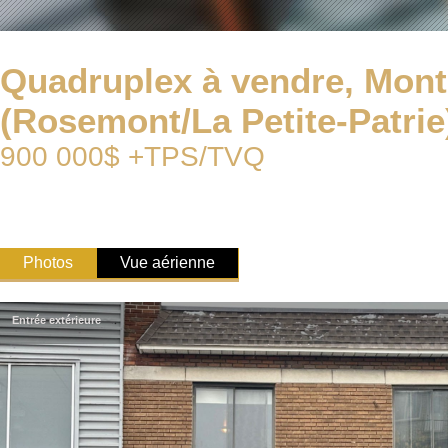
Quadruplex à vendre, Mont
(Rosemont/La Petite-Patrie
900 000$ +TPS/TVQ
Photos
Vue aérienne
Entrée extérieure