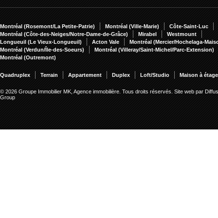
Montréal (Rosemont/La Petite-Patrie)
Montréal (Ville-Marie)
Côte-Saint-Luc
Montréal (Côte-des-Neiges/Notre-Dame-de-Grâce)
Mirabel
Westmount
Longueuil (Le Vieux-Longueuil)
Acton Vale
Montréal (Mercier/Hochelaga-Mai
Montréal (Verdun/Île-des-Soeurs)
Montréal (Villeray/Saint-Michel/Parc-Extension)
Montréal (Outremont)
Quadruplex
Terrain
Appartement
Duplex
Loft/Studio
Maison à étag
© 2026 Groupe Immobilier MK, Agence immobilière. Tous droits réservés.
Site web par Diffu
Group