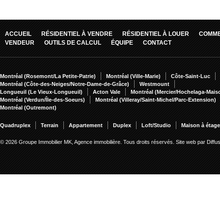
ACCUEIL
RÉSIDENTIEL À VENDRE
RÉSIDENTIEL À LOUER
COMME
VENDEUR
OUTILS DE CALCUL
ÉQUIPE
CONTACT
Montréal (Rosemont/La Petite-Patrie)
Montréal (Ville-Marie)
Côte-Saint-Luc
Montréal (Côte-des-Neiges/Notre-Dame-de-Grâce)
Westmount
Longueuil (Le Vieux-Longueuil)
Acton Vale
Montréal (Mercier/Hochelaga-Mai
Montréal (Verdun/Île-des-Soeurs)
Montréal (Villeray/Saint-Michel/Parc-Extension)
Montréal (Outremont)
Quadruplex
Terrain
Appartement
Duplex
Loft/Studio
Maison à étag
© 2026 Groupe Immobilier MK, Agence immobilière. Tous droits réservés.
Site web par Diff