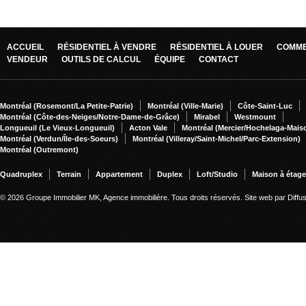
ACCUEIL
RÉSIDENTIEL À VENDRE
RÉSIDENTIEL À LOUER
COMME
VENDEUR
OUTILS DE CALCUL
ÉQUIPE
CONTACT
Montréal (Rosemont/La Petite-Patrie)
Montréal (Ville-Marie)
Côte-Saint-Luc
Montréal (Côte-des-Neiges/Notre-Dame-de-Grâce)
Mirabel
Westmount
Longueuil (Le Vieux-Longueuil)
Acton Vale
Montréal (Mercier/Hochelaga-Mai
Montréal (Verdun/Île-des-Soeurs)
Montréal (Villeray/Saint-Michel/Parc-Extension)
Montréal (Outremont)
Quadruplex
Terrain
Appartement
Duplex
Loft/Studio
Maison à étag
© 2026 Groupe Immobilier MK, Agence immobilière. Tous droits réservés.
Site web par Diff