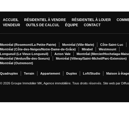
ACCUEIL
RÉSIDENTIEL À VENDRE
RÉSIDENTIEL À LOUER
COMME
VENDEUR
OUTILS DE CALCUL
ÉQUIPE
CONTACT
Montréal (Rosemont/La Petite-Patrie)
Montréal (Ville-Marie)
Côte-Saint-Luc
Montréal (Côte-des-Neiges/Notre-Dame-de-Grâce)
Mirabel
Westmount
Longueuil (Le Vieux-Longueuil)
Acton Vale
Montréal (Mercier/Hochelaga-Mai
Montréal (Verdun/Île-des-Soeurs)
Montréal (Villeray/Saint-Michel/Parc-Extension)
Montréal (Outremont)
Quadruplex
Terrain
Appartement
Duplex
Loft/Studio
Maison à étag
© 2026 Groupe Immobilier MK, Agence immobilière. Tous droits réservés.
Site web par Diff