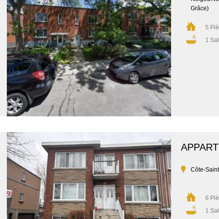
Grâce)
5 Pi
1 Sal
APPAR
Côte-Sain
6 Pi
1 Sal