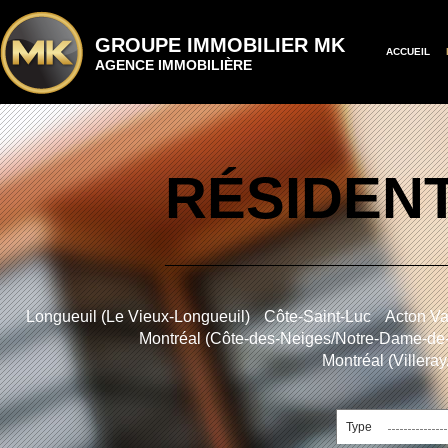
GROUPE IMMOBILIER MK
ACCUEIL
AGENCE IMMOBILIÈRE
RÉSIDENT
Longueuil (Le Vieux-Longueuil)
Côte-Saint-Luc
Acton Va
Montréal (Côte-des-Neiges/Notre-Dame-de
Montréal (Villera
Type