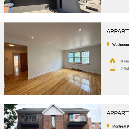
APPAR
Westmoun
8 Pi
2 Sal
APPAR
Montréal (