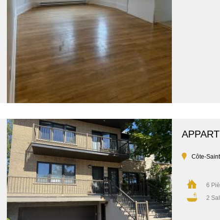
APPAR
Côte-Sain
6 Pi
2 Sal