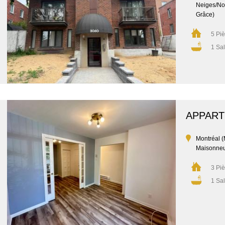
Neiges/No
Grâce)
5 Pi
1 Sal
APPAR
Montréal 
Maisonne
3 Pi
1 Sal