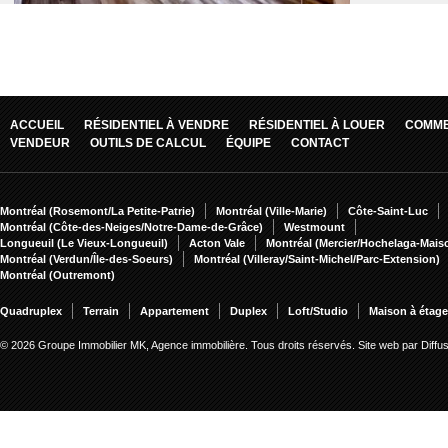
ACCUEIL
RÉSIDENTIEL À VENDRE
RÉSIDENTIEL À LOUER
COMME
VENDEUR
OUTILS DE CALCUL
ÉQUIPE
CONTACT
Montréal (Rosemont/La Petite-Patrie)
Montréal (Ville-Marie)
Côte-Saint-Luc
Montréal (Côte-des-Neiges/Notre-Dame-de-Grâce)
Westmount
Longueuil (Le Vieux-Longueuil)
Acton Vale
Montréal (Mercier/Hochelaga-Mai
Montréal (Verdun/Île-des-Soeurs)
Montréal (Villeray/Saint-Michel/Parc-Extension)
Montréal (Outremont)
Quadruplex
Terrain
Appartement
Duplex
Loft/Studio
Maison à étag
© 2026 Groupe Immobilier MK, Agence immobilière. Tous droits réservés.
Site web par Diff