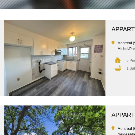
APPAR
Montréal (V
Michel/Par
5 Pi
1 Sal
APPAR
Montréal (
Neiges/No