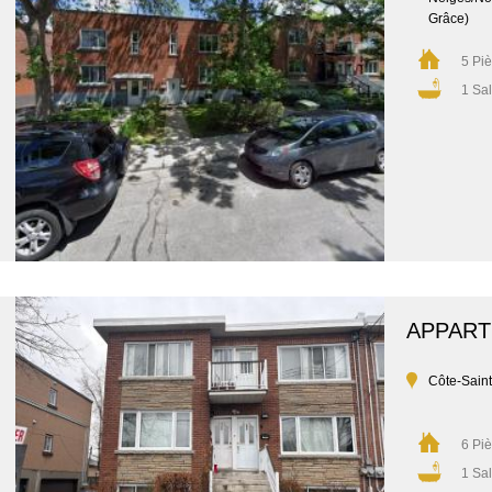
Grâce)
5 Pi
1 Sal
APPAR
Côte-Sain
6 Pi
1 Sal