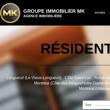
GROUPE IMMOBILIER MK
ACCUEIL
AGENCE IMMOBILIÈRE
RÉSIDENT
Longueuil (Le Vieux-Longueuil)
Côte-Saint-Luc
Acton Va
Montréal (Côte-des-Neiges/Notre-Dame-de
Montréal (Villera
Type