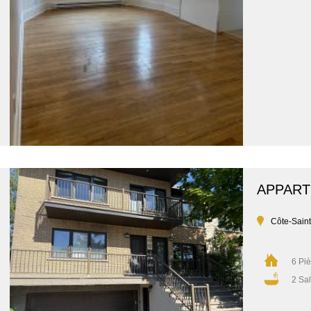
APPAR
Côte-Sain
6 Pi
2 Sal