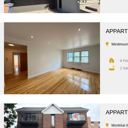
APPAR
Westmoun
8 Pi
2 Sal
APPAR
Montréal (