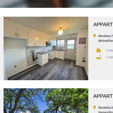
APPAR
Montréal (V
Michel/Par
5 Pi
1 Sal
APPAR
Montréal (
Neiges/No