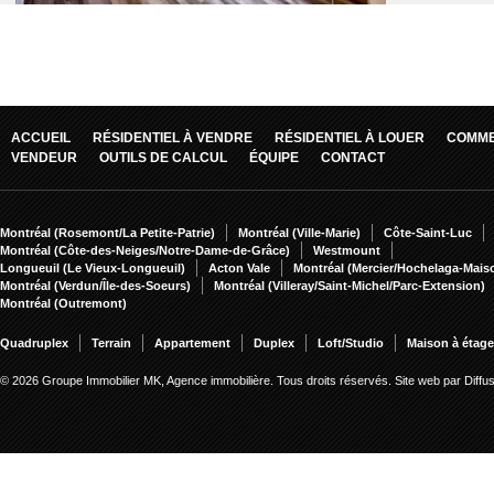
ACCUEIL
RÉSIDENTIEL À VENDRE
RÉSIDENTIEL À LOUER
COMME
VENDEUR
OUTILS DE CALCUL
ÉQUIPE
CONTACT
Montréal (Rosemont/La Petite-Patrie)
Montréal (Ville-Marie)
Côte-Saint-Luc
Montréal (Côte-des-Neiges/Notre-Dame-de-Grâce)
Westmount
Longueuil (Le Vieux-Longueuil)
Acton Vale
Montréal (Mercier/Hochelaga-Mai
Montréal (Verdun/Île-des-Soeurs)
Montréal (Villeray/Saint-Michel/Parc-Extension)
Montréal (Outremont)
Quadruplex
Terrain
Appartement
Duplex
Loft/Studio
Maison à étag
© 2026 Groupe Immobilier MK, Agence immobilière. Tous droits réservés.
Site web par Diff