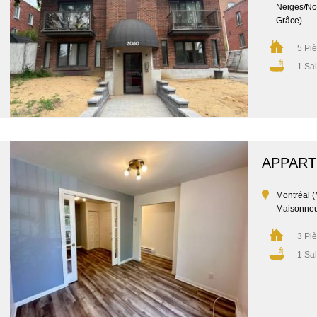
Neiges/No
Grâce)
5 Pi
1 Sal
APPAR
Montréal 
Maisonne
3 Pi
1 Sal