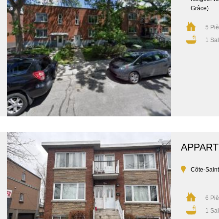
Grâce)
5 Pi
1 Sal
APPAR
Côte-Sain
6 Pi
1 Sal