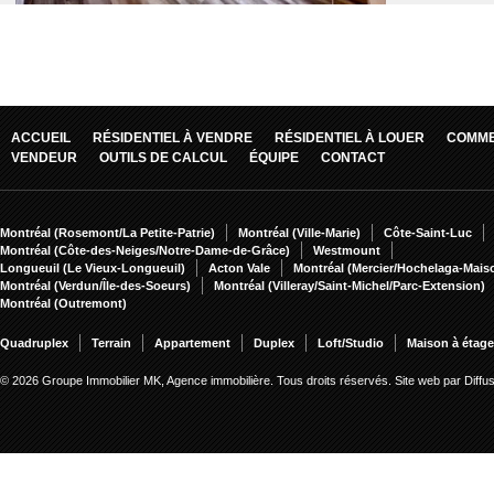
ACCUEIL
RÉSIDENTIEL À VENDRE
RÉSIDENTIEL À LOUER
COMME
VENDEUR
OUTILS DE CALCUL
ÉQUIPE
CONTACT
Montréal (Rosemont/La Petite-Patrie)
Montréal (Ville-Marie)
Côte-Saint-Luc
Montréal (Côte-des-Neiges/Notre-Dame-de-Grâce)
Westmount
Longueuil (Le Vieux-Longueuil)
Acton Vale
Montréal (Mercier/Hochelaga-Mai
Montréal (Verdun/Île-des-Soeurs)
Montréal (Villeray/Saint-Michel/Parc-Extension)
Montréal (Outremont)
Quadruplex
Terrain
Appartement
Duplex
Loft/Studio
Maison à étag
© 2026 Groupe Immobilier MK, Agence immobilière. Tous droits réservés.
Site web par Diff