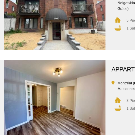
Neiges/No
Grâce)
5 Pi
1 Sal
APPAR
Montréal 
Maisonne
3 Pi
1 Sal