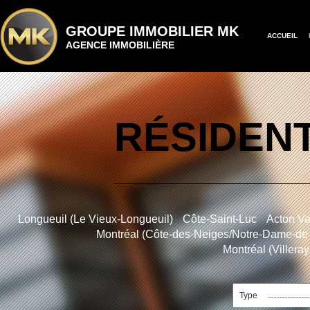
GROUPE IMMOBILIER MK
ACCUEIL
AGENCE IMMOBILIÈRE
RÉSIDENT
Longueuil (Le Vieux-Longueuil)
Côte-Saint-Luc
Acton Va
Montréal (Côte-des-Neiges/Notre-Dame-de
Montréal (Villera
Type