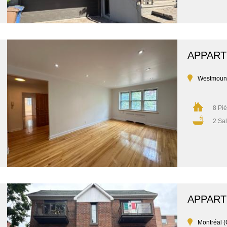
APPAR
Westmoun
8 Pi
2 Sal
APPAR
Montréal (