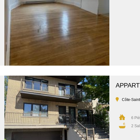
APPAR
Côte-Sain
6 Pi
2 Sal