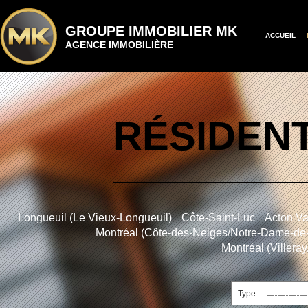
GROUPE IMMOBILIER MK
ACCUEIL
AGENCE IMMOBILIÈRE
RÉSIDENT
Longueuil (Le Vieux-Longueuil)
Côte-Saint-Luc
Acton Va
Montréal (Côte-des-Neiges/Notre-Dame-de
Montréal (Villera
Type