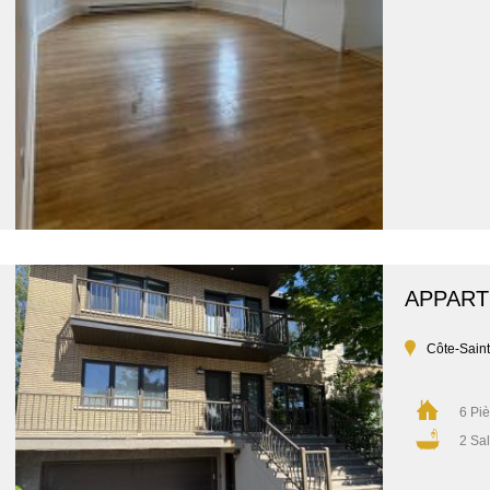
APPAR
Côte-Sain
6 Pi
2 Sal