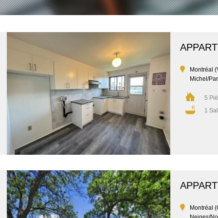
APPAR
Montréal (V
Michel/Par
5 Pi
1 Sal
APPAR
Montréal (
Neiges/No