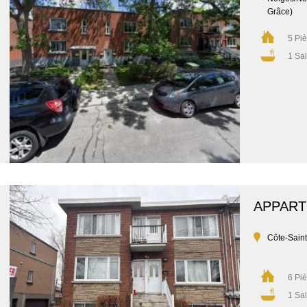
Grâce)
5 Pi
1 Sal
APPAR
Côte-Sain
6 Pi
1 Sal