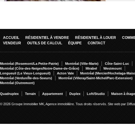
ACCUEIL
RÉSIDENTIEL À VENDRE
RÉSIDENTIEL À LOUER
COMME
VENDEUR
OUTILS DE CALCUL
ÉQUIPE
CONTACT
Montréal (Rosemont/La Petite-Patrie)
Montréal (Ville-Marie)
Côte-Saint-Luc
Montréal (Côte-des-Neiges/Notre-Dame-de-Grâce)
Mirabel
Westmount
Longueuil (Le Vieux-Longueuil)
Acton Vale
Montréal (Mercier/Hochelaga-Mai
Montréal (Verdun/Île-des-Soeurs)
Montréal (Villeray/Saint-Michel/Parc-Extension)
Montréal (Outremont)
Quadruplex
Terrain
Appartement
Duplex
Loft/Studio
Maison à étag
© 2026 Groupe Immobilier MK, Agence immobilière. Tous droits réservés.
Site web par Diff