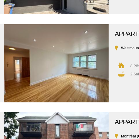
APPAR
Westmoun
8 Pi
2 Sal
APPAR
Montréal (