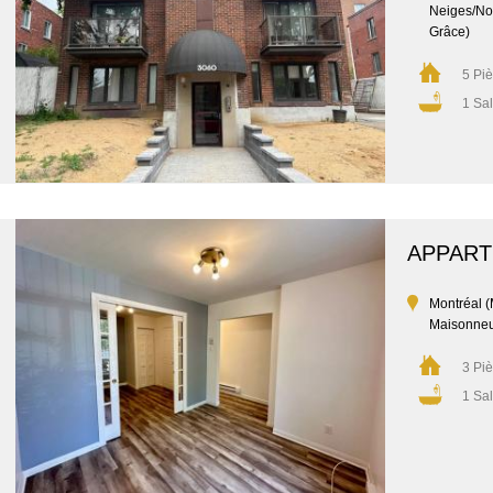
Neiges/No
Grâce)
5 Pi
1 Sal
APPAR
Montréal 
Maisonne
3 Pi
1 Sal