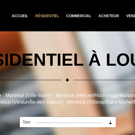
ACCUEIL
RÉSIDENTIEL
COMMERCIAL
ACHETEUR
VEN
IDENTIEL À L
e
Montréal (Ville-Marie)
Montréal (Mercier/Hochelaga-Maiso
tréal (Verdun/Île-des-Soeurs)
Montréal (Villeray/Saint-Michel
Type