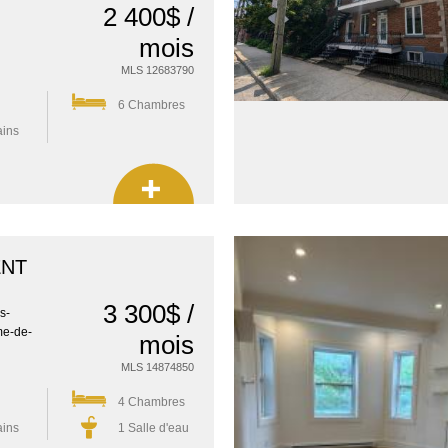
2 400$ /
mois
MLS 12683790
6 Chambres
ains
ENT
3 300$ /
s-
me-de-
mois
MLS 14874850
4 Chambres
ains
1 Salle d'eau