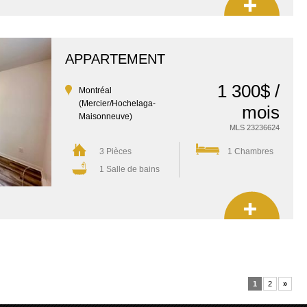
APPARTEMENT
1 300$ /
Montréal
(Mercier/Hochelaga-
mois
Maisonneuve)
MLS 23236624
3 Pièces
1 Chambres
1 Salle de bains
«
1
2
»