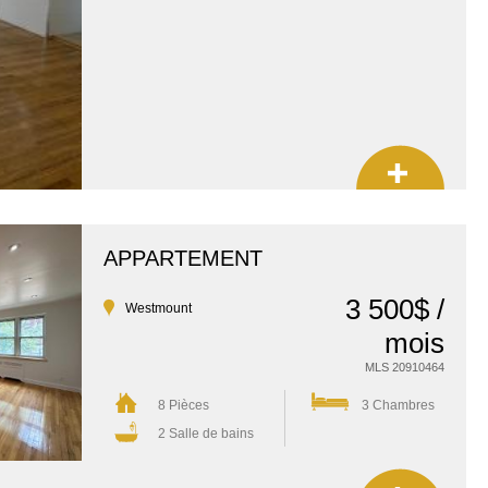
APPARTEMENT
3 500$ /
Westmount
mois
MLS 20910464
8 Pièces
3 Chambres
2 Salle de bains