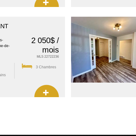
ENT
2 050$ /
s-
me-de-
mois
MLS 22722236
3 Chambres
ains