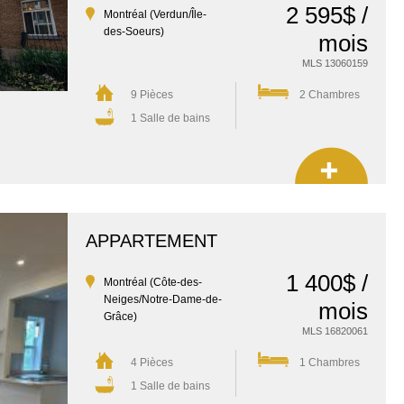
2 595$ /
Montréal (Verdun/Île-
des-Soeurs)
mois
MLS 13060159
9 Pièces
2 Chambres
1 Salle de bains
APPARTEMENT
1 400$ /
Montréal (Côte-des-
Neiges/Notre-Dame-de-
mois
Grâce)
MLS 16820061
4 Pièces
1 Chambres
1 Salle de bains