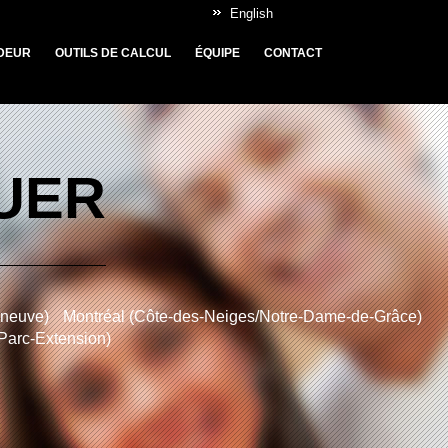
English
DEUR
OUTILS DE CALCUL
ÉQUIPE
CONTACT
OUER
nneuve)
Montréal (Côte-des-Neiges/Notre-Dame-de-Grâce)
/Parc-Extension)