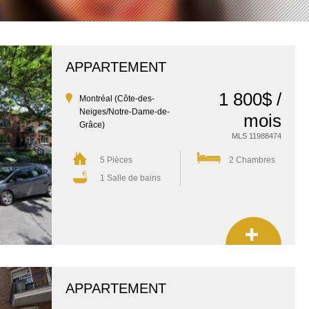
APPARTEMENT
1 800$ /
Montréal (Côte-des-
Neiges/Notre-Dame-de-
mois
Grâce)
MLS 11988474
5 Pièces
2 Chambres
1 Salle de bains
APPARTEMENT