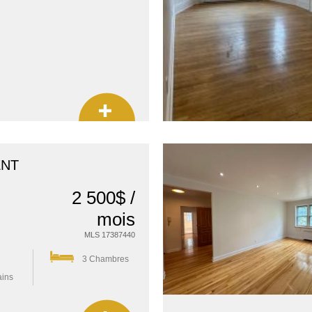
ENT
2 500$ /
mois
MLS 17387440
3 Chambres
ains