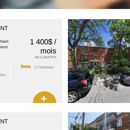
ENT
1 400$ /
/Saint-
sion)
mois
MLS 10637079
2 Chambres
ains
ENT