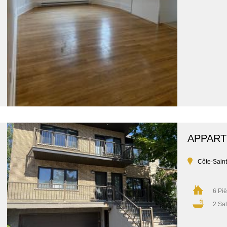
APPAR
Côte-Sain
6 Pi
2 Sal