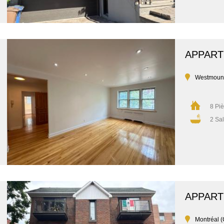
APPAR
Westmoun
8 Pi
2 Sal
APPAR
Montréal (