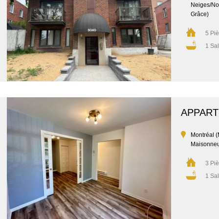
Neiges/No
Grâce)
5 Pi
1 Sal
APPAR
Montréal 
Maisonne
3 Pi
1 Sal