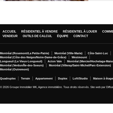
ACCUEIL
RÉSIDENTIEL À VENDRE
RÉSIDENTIEL À LOUER
COMME
VENDEUR
OUTILS DE CALCUL
ÉQUIPE
CONTACT
Montréal (Rosemont/La Petite-Patrie)
Montréal (Ville-Marie)
Côte-Saint-Luc
Montréal (Côte-des-Neiges/Notre-Dame-de-Grâce)
Westmount
Longueuil (Le Vieux-Longueuil)
Acton Vale
Montréal (Mercier/Hochelaga-Mai
Montréal (Verdun/Île-des-Soeurs)
Montréal (Villeray/Saint-Michel/Parc-Extension)
Montréal (Outremont)
Quadruplex
Terrain
Appartement
Duplex
Loft/Studio
Maison à étag
© 2026 Groupe Immobilier MK, Agence immobilière. Tous droits réservés.
Site web par Diff