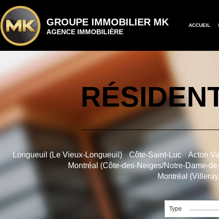
GROUPE IMMOBILIER MK
ACCUEIL
AGENCE IMMOBILIÈRE
RÉSIDENT
Longueuil (Le Vieux-Longueuil)
Côte-Saint-Luc
Acton Va
Montréal (Côte-des-Neiges/Notre-Dame-de
Montréal (Villera
Type