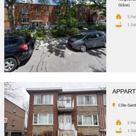
Grâce)
5 Pi
1 Sal
APPAR
Côte-Sain
6 Pi
1 Sal