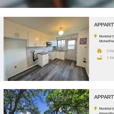
APPAR
Montréal (V
Michel/Par
5 Pi
1 Sal
APPAR
Montréal (
Neiges/No