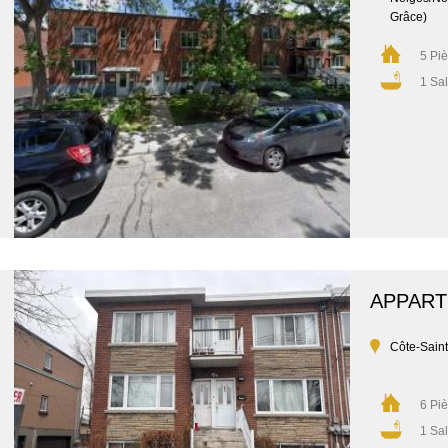
Grâce)
5 Pi
1 Sal
APPAR
Côte-Sain
6 Pi
1 Sal