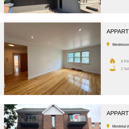
APPAR
Westmoun
8 Pi
2 Sal
APPAR
Montréal (