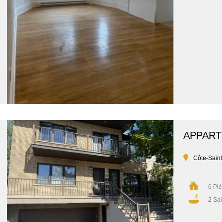
APPAR
Côte-Sain
6 Pi
2 Sal