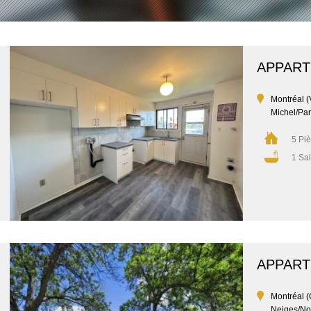
APPAR
Montréal (V
Michel/Par
5 Pi
1 Sal
APPAR
Montréal (
Neiges/No