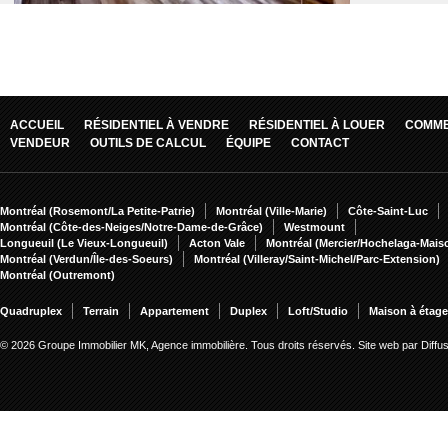
ACCUEIL
RÉSIDENTIEL À VENDRE
RÉSIDENTIEL À LOUER
COMME
VENDEUR
OUTILS DE CALCUL
ÉQUIPE
CONTACT
Montréal (Rosemont/La Petite-Patrie)
Montréal (Ville-Marie)
Côte-Saint-Luc
Montréal (Côte-des-Neiges/Notre-Dame-de-Grâce)
Westmount
Longueuil (Le Vieux-Longueuil)
Acton Vale
Montréal (Mercier/Hochelaga-Mai
Montréal (Verdun/Île-des-Soeurs)
Montréal (Villeray/Saint-Michel/Parc-Extension)
Montréal (Outremont)
Quadruplex
Terrain
Appartement
Duplex
Loft/Studio
Maison à étag
© 2026 Groupe Immobilier MK, Agence immobilière. Tous droits réservés.
Site web par Diff