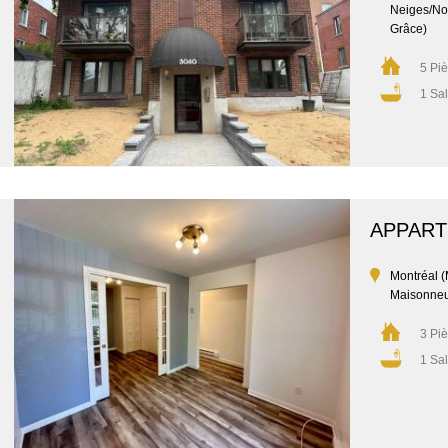
Neiges/No
Grâce)
5 Pi
1 Sal
APPAR
Montréal 
Maisonne
3 Pi
1 Sal