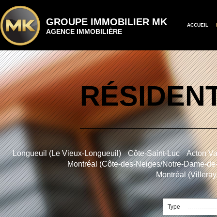
GROUPE IMMOBILIER MK
ACCUEIL
AGENCE IMMOBILIÈRE
RÉSIDENT
Longueuil (Le Vieux-Longueuil)
Côte-Saint-Luc
Acton Va
Montréal (Côte-des-Neiges/Notre-Dame-de
Montréal (Villera
Type