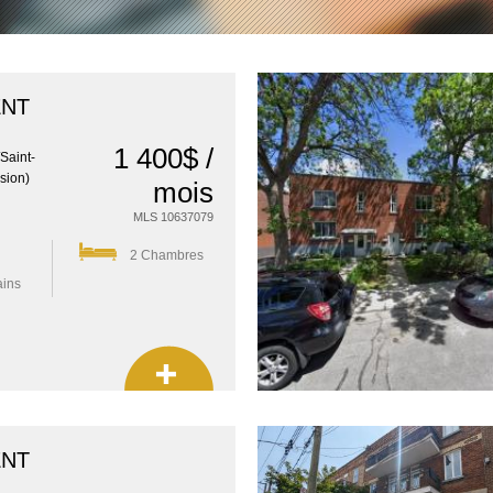
ENT
1 400$ /
/Saint-
sion)
mois
MLS 10637079
2 Chambres
ains
ENT