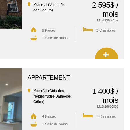
2 595$ /
Montréal (Verdun/Île-
des-Soeurs)
mois
MLS 13060159
9 Pièces
2 Chambres
1 Salle de bains
APPARTEMENT
1 400$ /
Montréal (Côte-des-
Neiges/Notre-Dame-de-
mois
Grâce)
MLS 16820061
4 Pièces
1 Chambres
1 Salle de bains