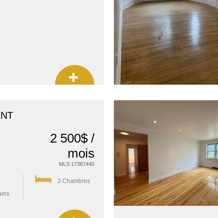
ENT
2 500$ /
mois
MLS 17387440
3 Chambres
ains