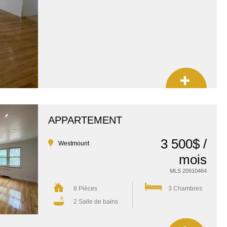
APPARTEMENT
3 500$ /
Westmount
mois
MLS 20910464
8 Pièces
3 Chambres
2 Salle de bains