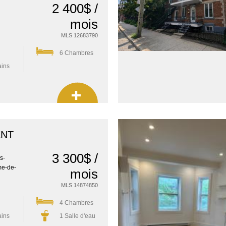
2 400$ /
mois
MLS 12683790
6 Chambres
ains
ENT
3 300$ /
s-
me-de-
mois
MLS 14874850
4 Chambres
ains
1 Salle d'eau