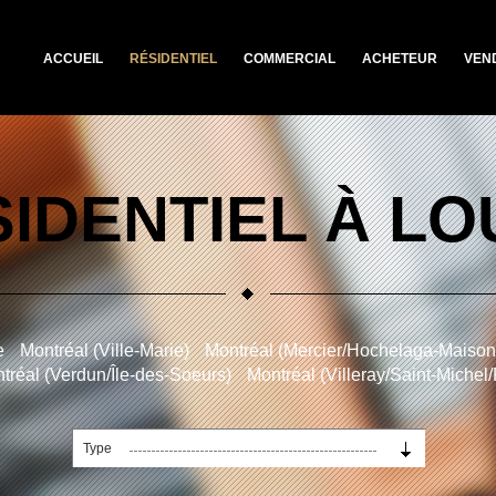
ACCUEIL
RÉSIDENTIEL
COMMERCIAL
ACHETEUR
VEN
IDENTIEL À L
e
Montréal (Ville-Marie)
Montréal (Mercier/Hochelaga-Maiso
tréal (Verdun/Île-des-Soeurs)
Montréal (Villeray/Saint-Michel
Type