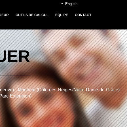
English
DEUR
OUTILS DE CALCUL
ÉQUIPE
CONTACT
OUER
nneuve)
Montréal (Côte-des-Neiges/Notre-Dame-de-Grâce)
/Parc-Extension)