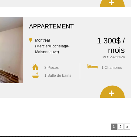
APPARTEMENT
1 300$ /
Montréal
(Mercier/Hochelaga-
mois
Maisonneuve)
MLS 23236624
3 Pièces
1 Chambres
1 Salle de bains
«
1
2
»