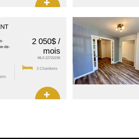
ENT
2 050$ /
s-
me-de-
mois
MLS 22722236
3 Chambres
ains