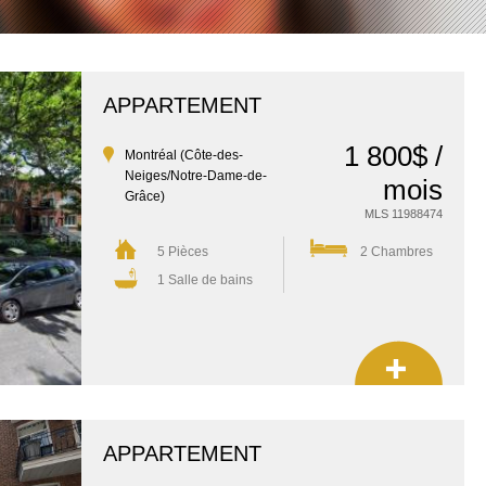
APPARTEMENT
1 800$ /
Montréal (Côte-des-
Neiges/Notre-Dame-de-
mois
Grâce)
MLS 11988474
5 Pièces
2 Chambres
1 Salle de bains
APPARTEMENT