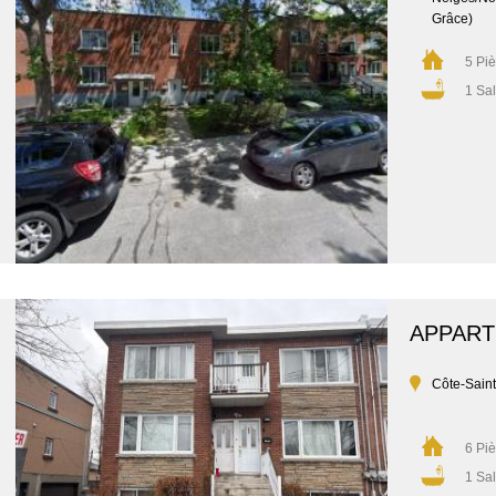
Grâce)
5 Pi
1 Sal
APPAR
Côte-Sain
6 Pi
1 Sal