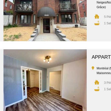
Neiges/No
Grâce)
5 Pi
1 Sal
APPAR
Montréal 
Maisonne
3 Pi
1 Sal