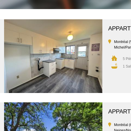
APPAR
Montréal (V
Michel/Par
5 Pi
1 Sal
APPAR
Montréal (
Neiges/No