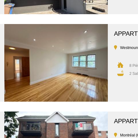
APPAR
Westmoun
8 Pi
2 Sal
APPAR
Montréal (