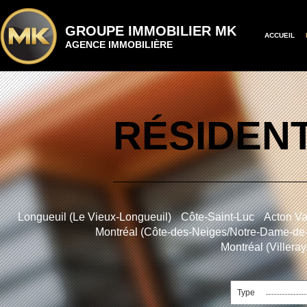
GROUPE IMMOBILIER MK
ACCUEIL
AGENCE IMMOBILIÈRE
RÉSIDENT
Longueuil (Le Vieux-Longueuil)
Côte-Saint-Luc
Acton Va
Montréal (Côte-des-Neiges/Notre-Dame-de
Montréal (Villera
Type