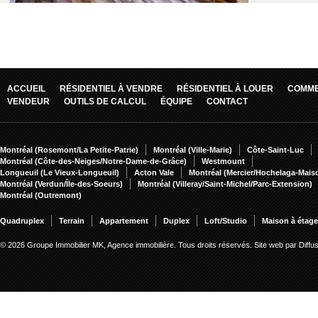
ACCUEIL
RÉSIDENTIEL À VENDRE
RÉSIDENTIEL À LOUER
COMME
VENDEUR
OUTILS DE CALCUL
ÉQUIPE
CONTACT
Montréal (Rosemont/La Petite-Patrie)
Montréal (Ville-Marie)
Côte-Saint-Luc
Montréal (Côte-des-Neiges/Notre-Dame-de-Grâce)
Westmount
Longueuil (Le Vieux-Longueuil)
Acton Vale
Montréal (Mercier/Hochelaga-Mai
Montréal (Verdun/Île-des-Soeurs)
Montréal (Villeray/Saint-Michel/Parc-Extension)
Montréal (Outremont)
Quadruplex
Terrain
Appartement
Duplex
Loft/Studio
Maison à étag
© 2026 Groupe Immobilier MK, Agence immobilière. Tous droits réservés.
Site web par Diff