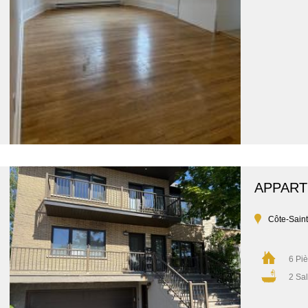
APPAR
Côte-Sain
6 Pi
2 Sal