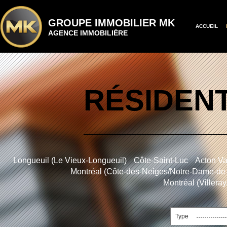
GROUPE IMMOBILIER MK
ACCUEIL
AGENCE IMMOBILIÈRE
RÉSIDENT
Longueuil (Le Vieux-Longueuil)
Côte-Saint-Luc
Acton Va
Montréal (Côte-des-Neiges/Notre-Dame-de
Montréal (Villera
Type