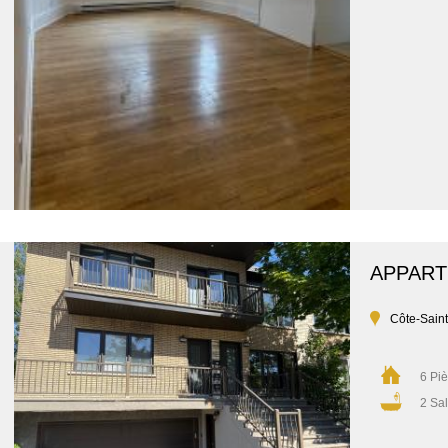
APPAR
Côte-Sain
6 Pi
2 Sal