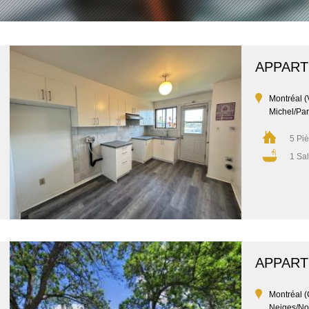
APPAR
Montréal (V
Michel/Par
5 Pi
1 Sal
APPAR
Montréal (
Neiges/No