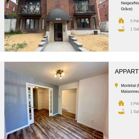
Neiges/No
Grâce)
5 Pi
1 Sal
APPAR
Montréal 
Maisonne
3 Pi
1 Sal