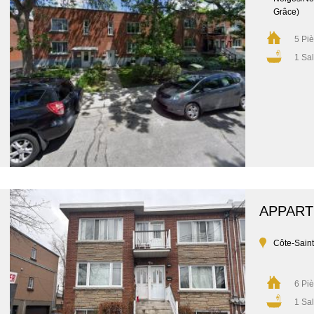
Grâce)
5 Pi
1 Sal
APPAR
Côte-Sain
6 Pi
1 Sal