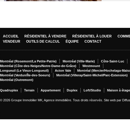
ACCUEIL
RÉSIDENTIEL À VENDRE
RÉSIDENTIEL À LOUER
COMME
VENDEUR
OUTILS DE CALCUL
ÉQUIPE
CONTACT
Montréal (Rosemont/La Petite-Patrie)
Montréal (Ville-Marie)
Côte-Saint-Luc
Montréal (Côte-des-Neiges/Notre-Dame-de-Grâce)
Westmount
Longueuil (Le Vieux-Longueuil)
Acton Vale
Montréal (Mercier/Hochelaga-Mai
Montréal (Verdun/Île-des-Soeurs)
Montréal (Villeray/Saint-Michel/Parc-Extension)
Montréal (Outremont)
Quadruplex
Terrain
Appartement
Duplex
Loft/Studio
Maison à étag
© 2026 Groupe Immobilier MK, Agence immobilière. Tous droits réservés.
Site web par Diff