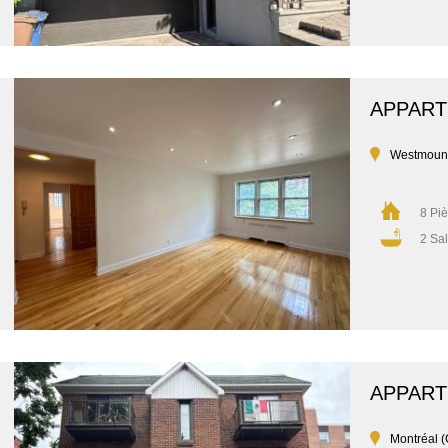
APPAR
Westmoun
8 Pi
2 Sal
APPAR
Montréal (