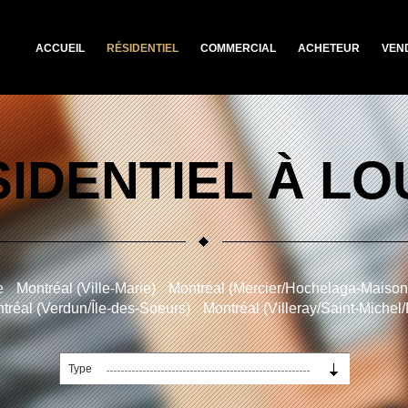
ACCUEIL
RÉSIDENTIEL
COMMERCIAL
ACHETEUR
VEN
IDENTIEL À L
e
Montréal (Ville-Marie)
Montréal (Mercier/Hochelaga-Maiso
tréal (Verdun/Île-des-Soeurs)
Montréal (Villeray/Saint-Michel
Type