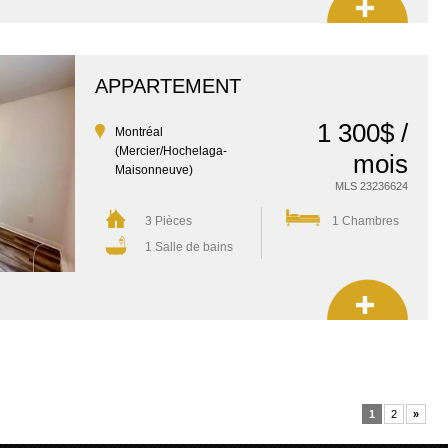
APPARTEMENT
1 300$ /
Montréal
(Mercier/Hochelaga-
mois
Maisonneuve)
MLS 23236624
3 Pièces
1 Chambres
1 Salle de bains
«
1
2
»