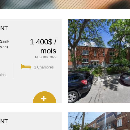
ENT
1 400$ /
/Saint-
sion)
mois
MLS 10637079
2 Chambres
ains
ENT