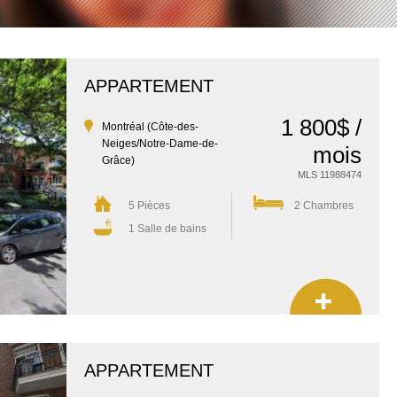
APPARTEMENT
1 800$ /
Montréal (Côte-des-
Neiges/Notre-Dame-de-
mois
Grâce)
MLS 11988474
5 Pièces
2 Chambres
1 Salle de bains
APPARTEMENT