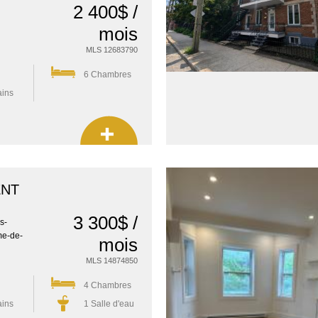
2 400$ /
mois
MLS 12683790
6 Chambres
ains
ENT
3 300$ /
s-
me-de-
mois
MLS 14874850
4 Chambres
ains
1 Salle d'eau