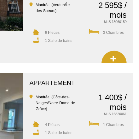
2 595$ /
Montréal (Verdun/Île-
des-Soeurs)
mois
MLS 13060159
9 Pièces
3 Chambres
1 Salle de bains
APPARTEMENT
1 400$ /
Montréal (Côte-des-
Neiges/Notre-Dame-de-
mois
Grâce)
MLS 16820061
4 Pièces
1 Chambres
1 Salle de bains