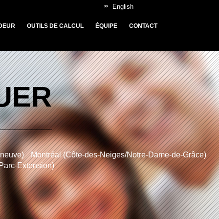
English
DEUR
OUTILS DE CALCUL
ÉQUIPE
CONTACT
OUER
nneuve)
Montréal (Côte-des-Neiges/Notre-Dame-de-Grâce)
/Parc-Extension)