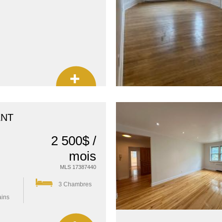
ENT
2 500$ /
mois
MLS 17387440
3 Chambres
ains