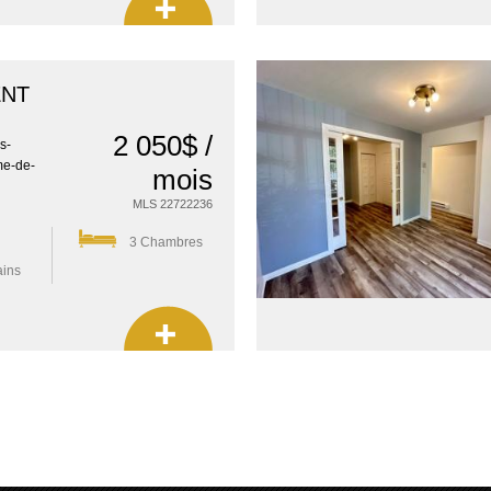
ENT
2 050$ /
s-
me-de-
mois
MLS 22722236
3 Chambres
ains