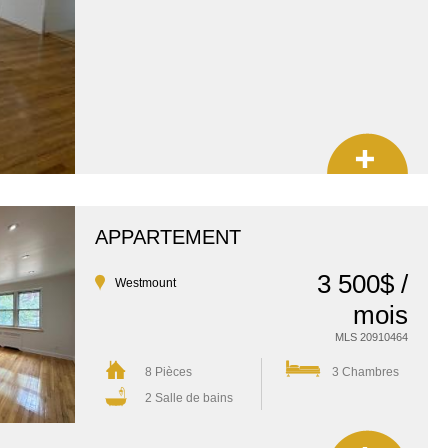
APPARTEMENT
3 500$ /
Westmount
mois
MLS 20910464
8 Pièces
3 Chambres
2 Salle de bains