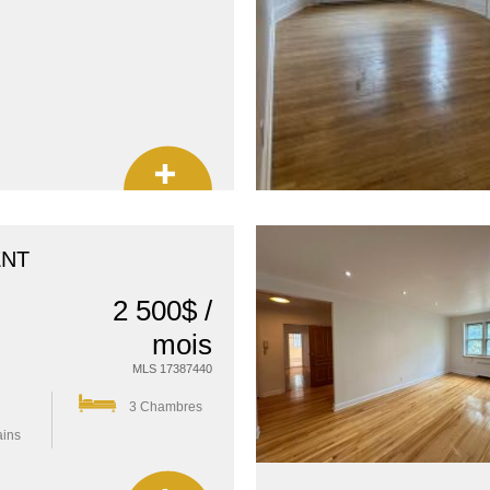
ENT
2 500$ /
mois
MLS 17387440
3 Chambres
ains