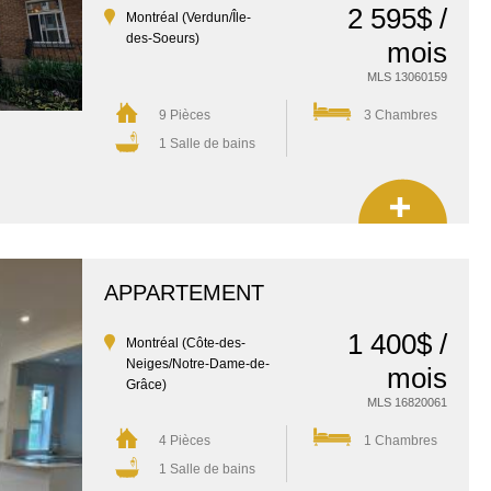
2 595$ /
Montréal (Verdun/Île-
des-Soeurs)
mois
MLS 13060159
9 Pièces
3 Chambres
1 Salle de bains
APPARTEMENT
1 400$ /
Montréal (Côte-des-
Neiges/Notre-Dame-de-
mois
Grâce)
MLS 16820061
4 Pièces
1 Chambres
1 Salle de bains