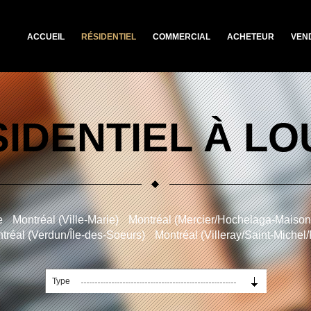
ACCUEIL
RÉSIDENTIEL
COMMERCIAL
ACHETEUR
VEN
IDENTIEL À L
e
Montréal (Ville-Marie)
Montréal (Mercier/Hochelaga-Maiso
tréal (Verdun/Île-des-Soeurs)
Montréal (Villeray/Saint-Michel
Type