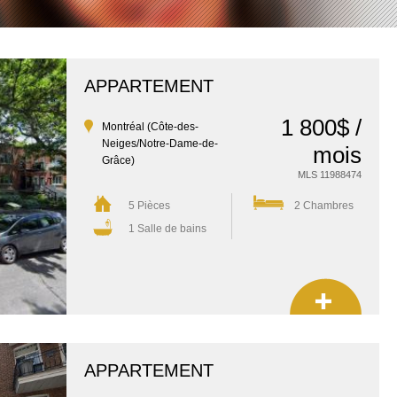
APPARTEMENT
1 800$ /
Montréal (Côte-des-
Neiges/Notre-Dame-de-
mois
Grâce)
MLS 11988474
5 Pièces
2 Chambres
1 Salle de bains
APPARTEMENT