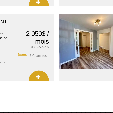
ENT
2 050$ /
s-
me-de-
mois
MLS 22722236
3 Chambres
ains