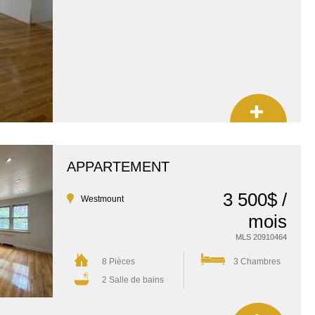
APPARTEMENT
3 500$ /
Westmount
mois
MLS 20910464
8 Pièces
3 Chambres
2 Salle de bains