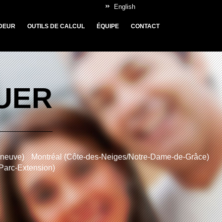
English
DEUR
OUTILS DE CALCUL
ÉQUIPE
CONTACT
OUER
nneuve)
Montréal (Côte-des-Neiges/Notre-Dame-de-Grâce)
/Parc-Extension)