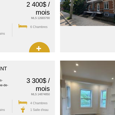
2 400$ /
mois
MLS 12683790
6 Chambres
ains
ENT
3 300$ /
s-
me-de-
mois
MLS 14874850
4 Chambres
ains
1 Salle d'eau