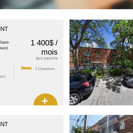
ENT
1 400$ /
/Saint-
sion)
mois
MLS 10637079
2 Chambres
ains
ENT