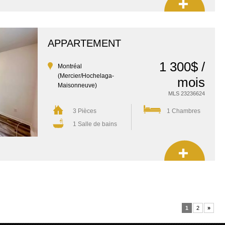
APPARTEMENT
1 300$ /
Montréal
(Mercier/Hochelaga-
mois
Maisonneuve)
MLS 23236624
3 Pièces
1 Chambres
1 Salle de bains
«
1
2
»