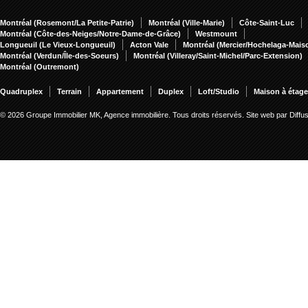
Montréal (Rosemont/La Petite-Patrie)
Montréal (Ville-Marie)
Côte-Saint-Luc
Montréal (Côte-des-Neiges/Notre-Dame-de-Grâce)
Westmount
Longueuil (Le Vieux-Longueuil)
Acton Vale
Montréal (Mercier/Hochelaga-Mai
Montréal (Verdun/Île-des-Soeurs)
Montréal (Villeray/Saint-Michel/Parc-Extension)
Montréal (Outremont)
Quadruplex
Terrain
Appartement
Duplex
Loft/Studio
Maison à étag
© 2026 Groupe Immobilier MK, Agence immobilière. Tous droits réservés.
Site web par Diff