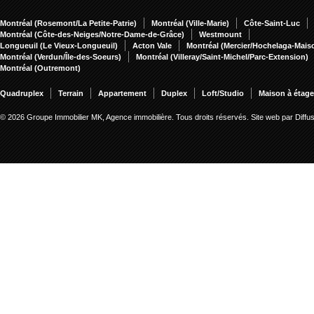
Montréal (Rosemont/La Petite-Patrie)
Montréal (Ville-Marie)
Côte-Saint-Luc
Montréal (Côte-des-Neiges/Notre-Dame-de-Grâce)
Westmount
Longueuil (Le Vieux-Longueuil)
Acton Vale
Montréal (Mercier/Hochelaga-Mai
Montréal (Verdun/Île-des-Soeurs)
Montréal (Villeray/Saint-Michel/Parc-Extension)
Montréal (Outremont)
Quadruplex
Terrain
Appartement
Duplex
Loft/Studio
Maison à étag
© 2026 Groupe Immobilier MK, Agence immobilière. Tous droits réservés.
Site web par Diff