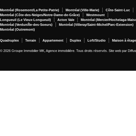
Montréal (Rosemont/La Petite-Patrie)
Montréal (Ville-Marie)
Côte-Saint-Luc
Montréal (Côte-des-Neiges/Notre-Dame-de-Grâce)
Westmount
Longueuil (Le Vieux-Longueuil)
Acton Vale
Montréal (Mercier/Hochelaga-Mai
Montréal (Verdun/Île-des-Soeurs)
Montréal (Villeray/Saint-Michel/Parc-Extension)
Montréal (Outremont)
Quadruplex
Terrain
Appartement
Duplex
Loft/Studio
Maison à étag
© 2026 Groupe Immobilier MK, Agence immobilière. Tous droits réservés.
Site web par Diff