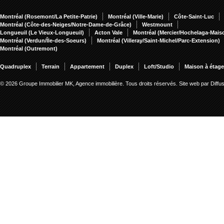
Montréal (Rosemont/La Petite-Patrie)
Montréal (Ville-Marie)
Côte-Saint-Luc
Montréal (Côte-des-Neiges/Notre-Dame-de-Grâce)
Westmount
Longueuil (Le Vieux-Longueuil)
Acton Vale
Montréal (Mercier/Hochelaga-Mai
Montréal (Verdun/Île-des-Soeurs)
Montréal (Villeray/Saint-Michel/Parc-Extension)
Montréal (Outremont)
Quadruplex
Terrain
Appartement
Duplex
Loft/Studio
Maison à étag
© 2026 Groupe Immobilier MK, Agence immobilière. Tous droits réservés.
Site web par Diff