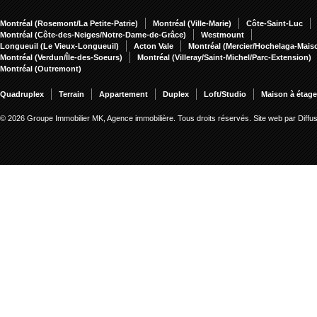
Montréal (Rosemont/La Petite-Patrie)
Montréal (Ville-Marie)
Côte-Saint-Luc
Montréal (Côte-des-Neiges/Notre-Dame-de-Grâce)
Westmount
Longueuil (Le Vieux-Longueuil)
Acton Vale
Montréal (Mercier/Hochelaga-Mai
Montréal (Verdun/Île-des-Soeurs)
Montréal (Villeray/Saint-Michel/Parc-Extension)
Montréal (Outremont)
Quadruplex
Terrain
Appartement
Duplex
Loft/Studio
Maison à étag
© 2026 Groupe Immobilier MK, Agence immobilière. Tous droits réservés.
Site web par Diff