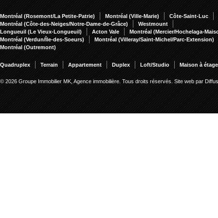
Montréal (Rosemont/La Petite-Patrie)
Montréal (Ville-Marie)
Côte-Saint-Luc
Montréal (Côte-des-Neiges/Notre-Dame-de-Grâce)
Westmount
Longueuil (Le Vieux-Longueuil)
Acton Vale
Montréal (Mercier/Hochelaga-Mai
Montréal (Verdun/Île-des-Soeurs)
Montréal (Villeray/Saint-Michel/Parc-Extension)
Montréal (Outremont)
Quadruplex
Terrain
Appartement
Duplex
Loft/Studio
Maison à étag
© 2026 Groupe Immobilier MK, Agence immobilière. Tous droits réservés.
Site web par Diff