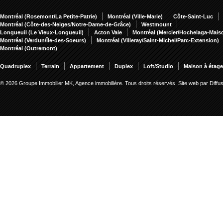
Montréal (Rosemont/La Petite-Patrie)
Montréal (Ville-Marie)
Côte-Saint-Luc
Montréal (Côte-des-Neiges/Notre-Dame-de-Grâce)
Westmount
Longueuil (Le Vieux-Longueuil)
Acton Vale
Montréal (Mercier/Hochelaga-Mai
Montréal (Verdun/Île-des-Soeurs)
Montréal (Villeray/Saint-Michel/Parc-Extension)
Montréal (Outremont)
Quadruplex
Terrain
Appartement
Duplex
Loft/Studio
Maison à étag
© 2026 Groupe Immobilier MK, Agence immobilière. Tous droits réservés.
Site web par Diff