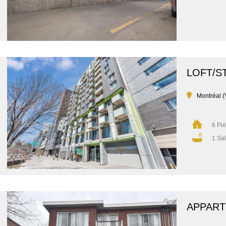
LOFT/S
Montréal (
6 Pi
1 Sal
APPAR