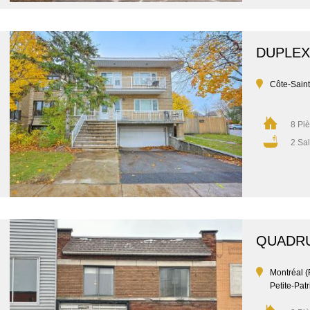
DUPLEX
Côte-Sain
8 Pi
2 Sal
QUADR
Montréal 
Petite-Patr