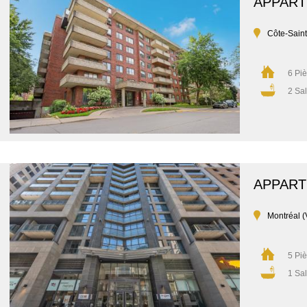
APPAR
Côte-Sain
6 Pi
2 Sal
APPAR
Montréal (
5 Pi
1 Sal