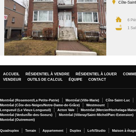
Côte-Sain
6 Pi
1 Sal
ACCUEIL
RÉSIDENTIEL À VENDRE
RÉSIDENTIEL À LOUER
COMME
VENDEUR
OUTILS DE CALCUL
ÉQUIPE
CONTACT
Montréal (Rosemont/La Petite-Patrie)
Montréal (Ville-Marie)
Côte-Saint-Luc
Montréal (Côte-des-Neiges/Notre-Dame-de-Grâce)
Westmount
Longueuil (Le Vieux-Longueuil)
Acton Vale
Montréal (Mercier/Hochelaga-Mai
Montréal (Verdun/Île-des-Soeurs)
Montréal (Villeray/Saint-Michel/Parc-Extension)
Montréal (Outremont)
Quadruplex
Terrain
Appartement
Duplex
Loft/Studio
Maison à étag