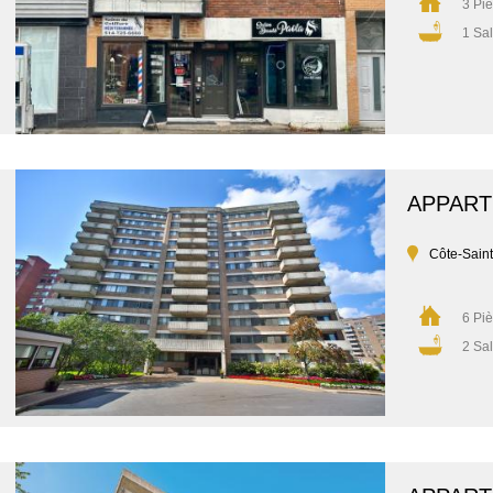
3 Pi
1 Sal
APPAR
Côte-Sain
6 Pi
2 Sal