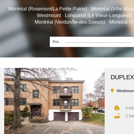
Montréal (Rosemont/La Petite-Patrie)
Montréal (Ville-Mari
Westmount
Longueuil (Le Vieux-Longueuil)
Montréal (Verdun/Île-des-Soeurs)
Montréal (V
Prix
DUPLEX
Westmoun
8 Pi
2 Sal