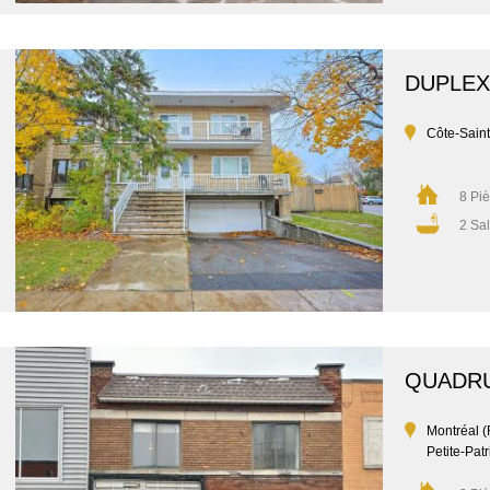
DUPLEX
Côte-Sain
8 Pi
2 Sal
QUADR
Montréal 
Petite-Patr