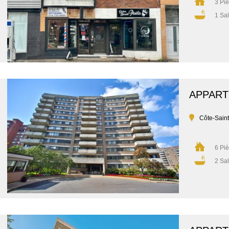
3 Pi
1 Sal
APPAR
Côte-Sain
6 Pi
2 Sal