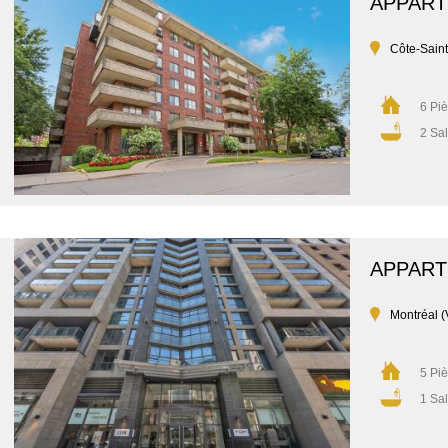
APPAR
Côte-Sain
6 Pi
2 Sal
APPAR
Montréal (
5 Pi
1 Sal