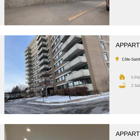
APPAR
Côte-Sain
5 Pi
2 Sal
APPAR