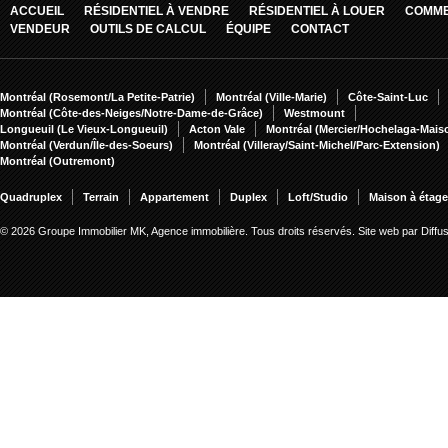
ACCUEIL
RÉSIDENTIEL À VENDRE
RÉSIDENTIEL À LOUER
COMME
VENDEUR
OUTILS DE CALCUL
ÉQUIPE
CONTACT
Montréal (Rosemont/La Petite-Patrie)
Montréal (Ville-Marie)
Côte-Saint-Luc
Montréal (Côte-des-Neiges/Notre-Dame-de-Grâce)
Westmount
Longueuil (Le Vieux-Longueuil)
Acton Vale
Montréal (Mercier/Hochelaga-Mai
Montréal (Verdun/Île-des-Soeurs)
Montréal (Villeray/Saint-Michel/Parc-Extension)
Montréal (Outremont)
Quadruplex
Terrain
Appartement
Duplex
Loft/Studio
Maison à étag
© 2026 Groupe Immobilier MK, Agence immobilière. Tous droits réservés.
Site web par Diff