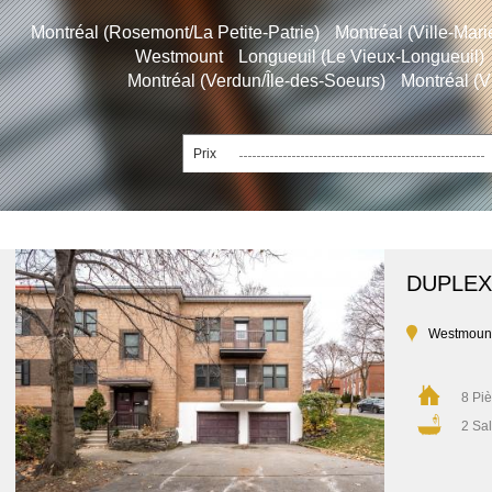
Montréal (Rosemont/La Petite-Patrie)
Montréal (Ville-Mari
Westmount
Longueuil (Le Vieux-Longueuil)
Montréal (Verdun/Île-des-Soeurs)
Montréal (V
Prix
DUPLEX
Westmoun
8 Pi
2 Sal