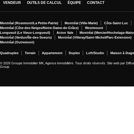
VENDEUR
OUTILS DE CALCUL
ÉQUIPE
CONTACT
Montréal (Rosemont/La Petite-Patrie)
Montréal (Ville-Marie)
Côte-Saint-Luc
Montréal (Côte-des-Neiges/Notre-Dame-de-Grâce)
Westmount
Longueuil (Le Vieux-Longueuil)
Acton Vale
Montréal (Mercier/Hochelaga-Mai
Montréal (Verdun/Île-des-Soeurs)
Montréal (Villeray/Saint-Michel/Parc-Extension)
Montréal (Outremont)
Quadruplex
Terrain
Appartement
Duplex
Loft/Studio
Maison à étag
© 2026 Groupe Immobilier MK, Agence immobilière. Tous droits réservés.
Site web par Diffu
Group