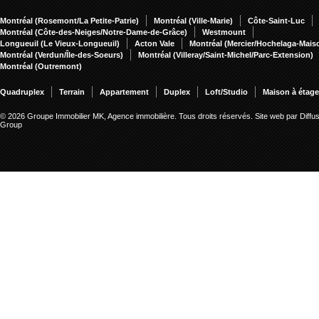
Montréal (Rosemont/La Petite-Patrie)
Montréal (Ville-Marie)
Côte-Saint-Luc
Montréal (Côte-des-Neiges/Notre-Dame-de-Grâce)
Westmount
Longueuil (Le Vieux-Longueuil)
Acton Vale
Montréal (Mercier/Hochelaga-Mai
Montréal (Verdun/Île-des-Soeurs)
Montréal (Villeray/Saint-Michel/Parc-Extension)
Montréal (Outremont)
Quadruplex
Terrain
Appartement
Duplex
Loft/Studio
Maison à étag
© 2026 Groupe Immobilier MK, Agence immobilière. Tous droits réservés.
Site web par Diffu
Group