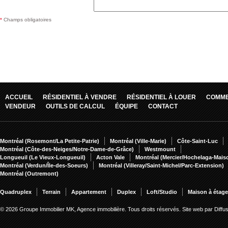
*
Champs obligatoires
ACCUEIL
RÉSIDENTIEL À VENDRE
RÉSIDENTIEL À LOUER
COMME
VENDEUR
OUTILS DE CALCUL
ÉQUIPE
CONTACT
Montréal (Rosemont/La Petite-Patrie)
Montréal (Ville-Marie)
Côte-Saint-Luc
Montréal (Côte-des-Neiges/Notre-Dame-de-Grâce)
Westmount
Longueuil (Le Vieux-Longueuil)
Acton Vale
Montréal (Mercier/Hochelaga-Mai
Montréal (Verdun/Île-des-Soeurs)
Montréal (Villeray/Saint-Michel/Parc-Extension)
Montréal (Outremont)
Quadruplex
Terrain
Appartement
Duplex
Loft/Studio
Maison à étag
© 2026 Groupe Immobilier MK, Agence immobilière. Tous droits réservés.
Site web par Diff