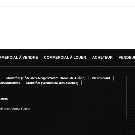
MMERCIAL À VENDRE
COMMERCIAL À LOUER
ACHETEUR
VENDEU
Montréal (Côte-des-Neiges/Notre-Dame-de-Grâce)
Westmount
Maisonneuve)
Montréal (Verdun/Île-des-Soeurs)
tages
Diffusion Media Group