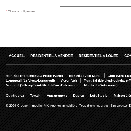
*
Champs obligatoires
ACCUEIL
RÉSIDENTIEL À VENDRE
RÉSIDENTIEL À LOUER
CO
Montréal (Rosemont/La Petite-Patrie)
Montréal (Ville-Marie)
Côte-Saint-Luc
Longueuil (Le Vieux-Longueuil)
Acton Vale
Montréal (Mercier/Hochelaga-
Montréal (Villeray/Saint-Michel/Parc-Extension)
Montréal (Outremont)
Quadruplex
Terrain
Appartement
Duplex
Loft/Studio
Maison à é
© 2026 Groupe Immobilier MK, Agence immobilière. Tous droits réservés.
Site web par 