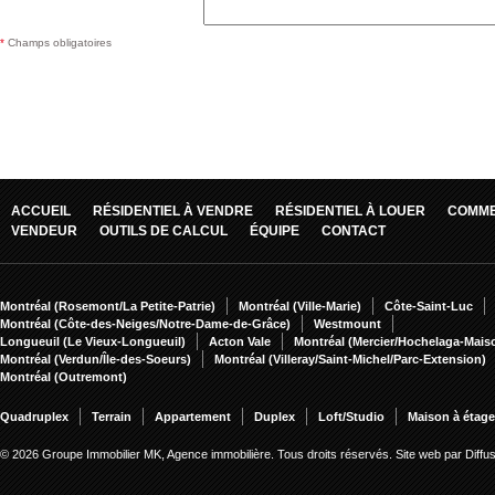
*
Champs obligatoires
ACCUEIL
RÉSIDENTIEL À VENDRE
RÉSIDENTIEL À LOUER
COMME
VENDEUR
OUTILS DE CALCUL
ÉQUIPE
CONTACT
Montréal (Rosemont/La Petite-Patrie)
Montréal (Ville-Marie)
Côte-Saint-Luc
Montréal (Côte-des-Neiges/Notre-Dame-de-Grâce)
Westmount
Longueuil (Le Vieux-Longueuil)
Acton Vale
Montréal (Mercier/Hochelaga-Mai
Montréal (Verdun/Île-des-Soeurs)
Montréal (Villeray/Saint-Michel/Parc-Extension)
Montréal (Outremont)
Quadruplex
Terrain
Appartement
Duplex
Loft/Studio
Maison à étag
© 2026 Groupe Immobilier MK, Agence immobilière. Tous droits réservés.
Site web par Diff